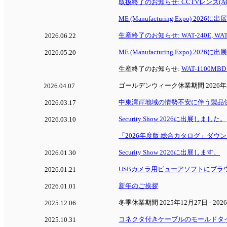
取扱終了のお知らせ: CCTVレンズ(AG3Z
ME (Manufacturing Expo) 202
生産終了のお知らせ: WAT-240E, WAT-
2026.06.22
ME (Manufacturing Expo) 2026
2026.05.20
生産終了のお知らせ:
WAT-1100MBD (
ゴールデンウィーク休業期間 2026年5月
2026.04.07
中東湾岸地域の情勢不安に伴う製品
2026.03.17
Security Show 2026に出展しました。
2026.03.10
「2026年度版 総合カタログ」ダウ
Security Show 2026に出展します。
2026.01.30
USBカメラ用ビューアソフトにブラ
2026.01.21
新年のご挨拶
2026.01.01
冬季休業期間 2025年12月27日 - 202
2025.12.06
コネクタ付きケーブルのモールドタ
2025.10.31