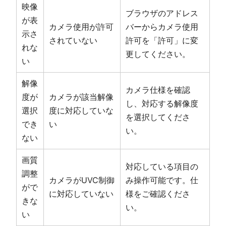
映像
ブラウザのアドレス
が表
カメラ使用が許可
バーからカメラ使用
示さ
されていない
許可を「許可」に変
れな
更してください。
い
解像
カメラ仕様を確認
度が
カメラが該当解像
し、対応する解像度
選択
度に対応していな
を選択してくださ
でき
い
い。
ない
画質
対応している項目の
調整
カメラがUVC制御
み操作可能です。仕
がで
に対応していない
様をご確認くださ
きな
い。
い