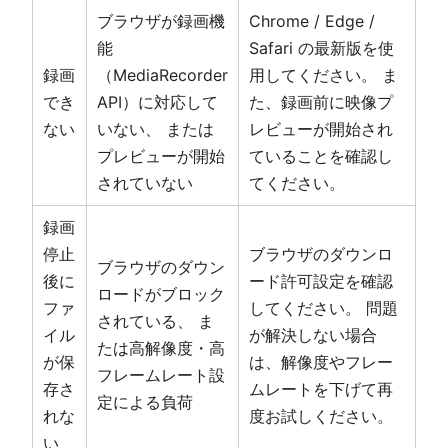
ブラウザが録画機
Chrome / Edge /
能
Safari の最新版を使
録画
（MediaRecorder
用してください。 ま
でき
API）に対応して
た、録画前に映像プ
ない
いない、 または
レビューが開始され
プレビューが開始
ていることを確認し
されていない
てください。
録画
停止
ブラウザのダウンロ
ブラウザのダウン
後に
ード許可設定を確認
ロードがブロック
ファ
してください。 問題
されている、 ま
イル
が解決しない場合
たは高解像度・高
が保
は、解像度やフレー
フレームレート設
存さ
ムレートを下げて再
定による負荷
れな
度お試しください。
い